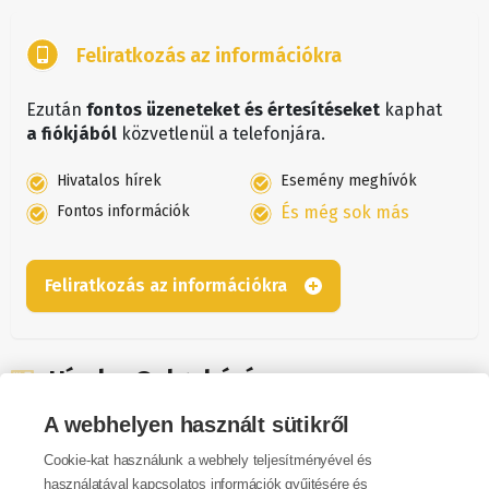
Feliratkozás az információkra
Ezután
fontos üzeneteket és értesítéseket
kaphat
a fiókjából
közvetlenül a telefonjára.
Hivatalos hírek
Esemény meghívók
Fontos információk
És még sok más
Feliratkozás az információkra
Hírek - Galgahévíz
A webhelyen használt sütikről
A közzétett bejegyzéseket a hírfolyamban találja.
Cookie-kat használunk a webhely teljesítményével és
használatával kapcsolatos információk gyűjtésére és